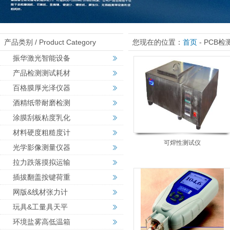
产品类别 / Product Category
您现在的位置：
首页
- PCB
振华激光智能设备
产品检测测试耗材
百格膜厚光泽仪器
酒精纸带耐磨检测
涂膜刮板粘度乳化
材料硬度粗糙度计
可焊性测试仪
光学影像测量仪器
拉力跌落摸拟运输
插拔翻盖按键荷重
网版&线材张力计
玩具&工量具天平
环境盐雾高低温箱