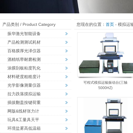
产品类别 / Product Category
您现在的位置：
首页
- 模拟运
振华激光智能设备
产品检测测试耗材
百格膜厚光泽仪器
酒精纸带耐磨检测
涂膜刮板粘度乳化
材料硬度粗糙度计
可程式模拟运输振动台(三轴
光学影像测量仪器
5000HZ)
拉力跌落摸拟运输
插拔翻盖按键荷重
网版&线材张力计
玩具&工量具天平
环境盐雾高低温箱