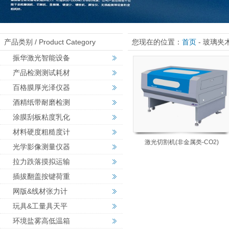
产品类别 / Product Category
您现在的位置：
首页
- 玻璃夹
振华激光智能设备
产品检测测试耗材
百格膜厚光泽仪器
酒精纸带耐磨检测
涂膜刮板粘度乳化
材料硬度粗糙度计
激光切割机(非金属类-CO2)
光学影像测量仪器
拉力跌落摸拟运输
插拔翻盖按键荷重
网版&线材张力计
玩具&工量具天平
环境盐雾高低温箱